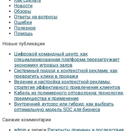
Как сделать
Новости
Обзоры
Ответы на вопросы
Ошибки
Полезное
Помощь
Новые публикации
Цифровой командный центр: как
специализированная платформа перезагружает
экономику игровых залов
Системный подход к контекстной рекламе: как
превратить клики в продажи
Ведение и настройка контекстной рекламы:
стратегия эффективного привлечения клиентов
Кабель из полимерного оптоволокна: технологии,
преимущества и применение
Внутренний, аутсорс или гибрид: как выбрать
оптимальную модель SOC для бизнеса
Свежие комментарии
admin
к записи
Раскрыты причины и последствия