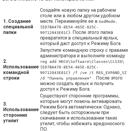
Создайте новую папку на рабочем
столе или в любом другом удобном
1. Создание
месте. Переименуйте ее в
GodMode.
специальной
{ED7BA470-8E54-465E-825C-
папки
. После этого папка
99712043E01C}
превратится в специальный ярлык,
который даст доступ к Режиму Бога.
Запустите командную строку с правами
администратора и выполните команду
2.
reg add HKCU\Software\Classes\CLSID\
Использование
{ED7BA470-8E54-465E-825C-
командной
99712043E01C} /f /ve /t REG_EXPAND_SZ
строки
. После этого
/d "Панель управления"
можно создать ярлык и получить
доступ к Режиму Бога.
Существуют сторонние программы,
которые могут помочь активировать
3.
Режим Бога автоматически. Однако,
Использование
следует быть осторожным при
сторонних
скачивании и использовании таких
утилит
утилит, чтобы избежать вредоносного
ПО.