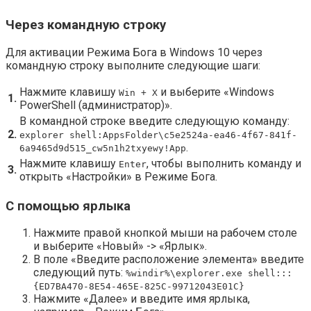
Через командную строку
Для активации Режима Бога в Windows 10 через
командную строку выполните следующие шаги:
Нажмите клавишу
и выберите «Windows
Win + X
1.
PowerShell (администратор)».
В командной строке введите следующую команду:
2.
explorer shell:AppsFolder\c5e2524a-ea46-4f67-841f-
.
6a9465d9d515_cw5n1h2txyewy!App
Нажмите клавишу
, чтобы выполнить команду и
Enter
3.
открыть «Настройки» в Режиме Бога.
С помощью ярлыка
Нажмите правой кнопкой мыши на рабочем столе
и выберите «Новый» -> «Ярлык».
В поле «Введите расположение элемента» введите
следующий путь:
%windir%\explorer.exe shell:::
{ED7BA470-8E54-465E-825C-99712043E01C}
Нажмите «Далее» и введите имя ярлыка,