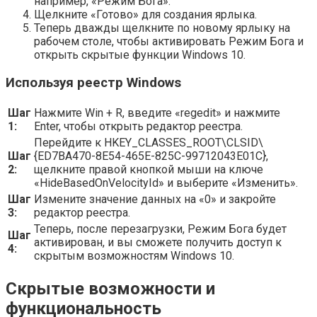
например, «Режим Бога».
Щелкните «Готово» для создания ярлыка.
Теперь дважды щелкните по новому ярлыку на
рабочем столе, чтобы активировать Режим Бога и
открыть скрытые функции Windows 10.
Используя реестр Windows
Шаг
Нажмите Win + R, введите «regedit» и нажмите
1:
Enter, чтобы открыть редактор реестра.
Перейдите к HKEY_CLASSES_ROOT\CLSID\
Шаг
{ED7BA470-8E54-465E-825C-99712043E01C},
2:
щелкните правой кнопкой мыши на ключе
«HideBasedOnVelocityId» и выберите «Изменить».
Шаг
Измените значение данных на «0» и закройте
3:
редактор реестра.
Теперь, после перезагрузки, Режим Бога будет
Шаг
активирован, и вы сможете получить доступ к
4:
скрытым возможностям Windows 10.
Скрытые возможности и
функциональность