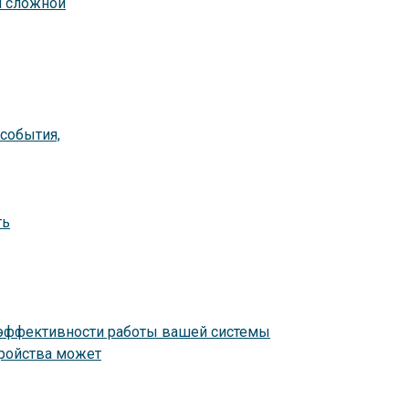
й сложной
 события,
ть
 эффективности работы вашей системы
тройства может