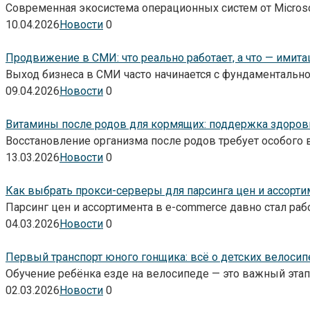
Современная экосистема операционных систем от Micros
10.04.2026
Новости
0
Продвижение в СМИ: что реально работает, а что — имита
Выход бизнеса в СМИ часто начинается с фундаментальн
09.04.2026
Новости
0
Витамины после родов для кормящих: поддержка здоро
Восстановление организма после родов требует особого 
13.03.2026
Новости
0
Как выбрать прокси-серверы для парсинга цен и ассорти
Парсинг цен и ассортимента в e-commerce давно стал ра
04.03.2026
Новости
0
Первый транспорт юного гонщика: всё о детских велосип
Обучение ребёнка езде на велосипеде — это важный этап
02.03.2026
Новости
0