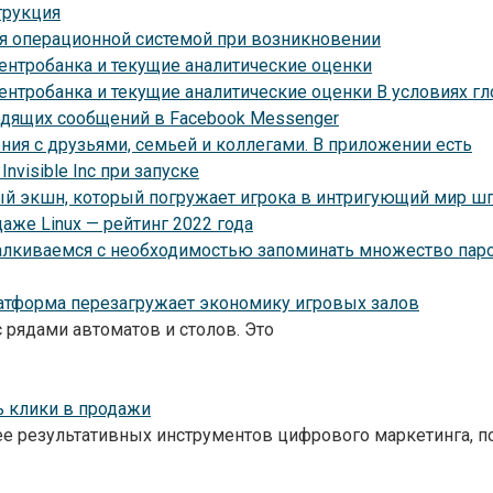
трукция
ся операционной системой при возникновении
ентробанка и текущие аналитические оценки
Центробанка и текущие аналитические оценки В условиях 
ходящих сообщений в Facebook Messenger
ия с друзьями, семьей и коллегами. В приложении есть
nvisible Inc при запуске
овый экшн, который погружает игрока в интригующий мир 
аже Linux — рейтинг 2022 года
алкиваемся с необходимостью запоминать множество пар
атформа перезагружает экономику игровых залов
 рядами автоматов и столов. Это
ь клики в продажи
лее результативных инструментов цифрового маркетинга,