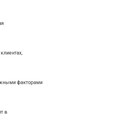
ая
клиентах,
важными факторами
т в