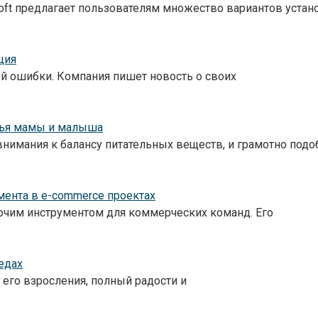
oft предлагает пользователям множество вариантов устан
ция
ой ошибки. Компания пишет новость о своих
вья мамы и малыша
внимания к балансу питательных веществ, и грамотно под
мента в e-commerce проектах
бочим инструментом для коммерческих команд. Его
едах
 его взросления, полный радости и