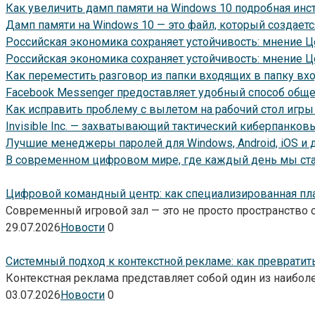
Как увеличить дамп памяти на Windows 10 подробная инс
Дамп памяти на Windows 10 — это файл, который создает
Российская экономика сохраняет устойчивость: мнение Ц
Российская экономика сохраняет устойчивость: мнение 
Как переместить разговор из папки входящих в папку в
Facebook Messenger предоставляет удобный способ общен
Как исправить проблему с вылетом на рабочий стол игры I
Invisible Inc. — захватывающий тактический киберпанк
Лучшие менеджеры паролей для Windows, Android, iOS и д
В современном цифровом мире, где каждый день мы ст
Цифровой командный центр: как специализированная пл
Современный игровой зал — это не просто пространство с
29.07.2026
Новости
0
Системный подход к контекстной рекламе: как превратит
Контекстная реклама представляет собой один из наибо
03.07.2026
Новости
0