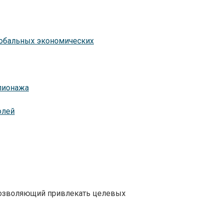
глобальных экономических
шпионажа
олей
 позволяющий привлекать целевых