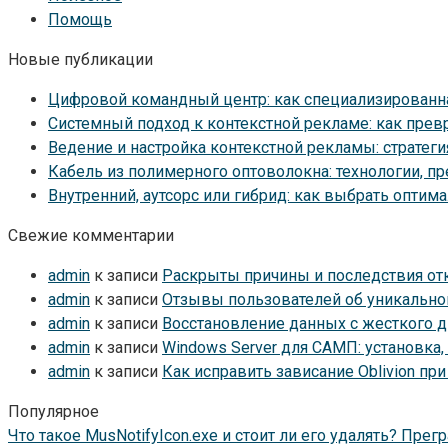
Помощь
Новые публикации
Цифровой командный центр: как специализированн
Системный подход к контекстной рекламе: как прев
Ведение и настройка контекстной рекламы: стратег
Кабель из полимерного оптоволокна: технологии, п
Внутренний, аутсорс или гибрид: как выбрать опти
Свежие комментарии
admin
к записи
Раскрыты причины и последствия отка
admin
к записи
Отзывы пользователей об уникально
admin
к записи
Восстановление данных с жесткого 
admin
к записи
Windows Server для САМП: установка,
admin
к записи
Как исправить зависание Oblivion пр
Популярное
Что такое MusNotifyIcon.exe и стоит ли его удалять? Пр