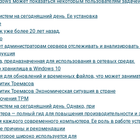
indows может показаться некоторым пользователям задаче
стем на сегодняшний день. Ее установка
е
 уже более 20 лет назад,
о
яет администраторам сервера отслеживать и анализировать
рукция
а, предназначенная для использования в сетевых средах.
 хранилища в Windows 10
я для обновлений и временных файлов, что может занима
литик Тремасов
литик Тремасов Экономическая ситуация в стране
лючения TPM
стем на сегодняшний день. Однако, при
тера — полный гид для повышения производительности и
 каждого современного компьютера. Ее роль в работе ус
ые причины и рекомендации
которое широко используется для