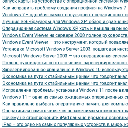
Запуск карты на устройстве с операционной системой W
Как исправить проблему создания профиля на Windows 7
Windows 7 – одной из самых популярных операционных си
Лучшие веб-браузеры для Windows XP: обзор и сравнени
Операционная система Windows XP, хоть и вышла на рынок
Windows Event Viewer на сервере 2008 полное руководств
Windows Event Viewer — это инструмент, который позвол
Установка Microsoft Windows Server 2003: пошаговая инст
Microsoft Windows Server 2003 — это операционная систем
Полное руководство по отключению зарезервированного
Зарезервированное хранилище в Windows 10 используетс
Экономика на пути к стабильным ценам: что говорит ана
Экономика на пути к стабильным ценам: что говорит ана
Исправление проблемы установки Windows 11 после вк
Windows 11 – одна из самых ожидаемых операционных си
Как правильно выбрать оперативную память для компью
Оперативная память является незаменимым компонентом
Почему не стоит хоронить iPad раньше времени: основн
iPad – это одно из самых популярных устройств в мире, 