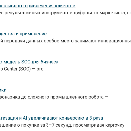
ффективного привлечения клиентов
лее результативных инструментов цифрового маркетинга,
ущества и применение
ей передачи данных особое место занимают инновационны
ую модель SOC для бизнеса
s Center (SOC) — это
ики
о фонарика до сложного промышленного робота —
атизация и AI увеличивают конверсию в 3 раза
шение о покупке за 3–7 секунд, просматривая карточку