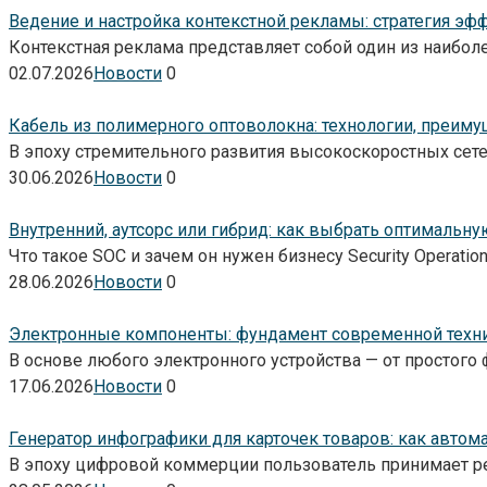
Ведение и настройка контекстной рекламы: стратегия э
Контекстная реклама представляет собой один из наибо
02.07.2026
Новости
0
Кабель из полимерного оптоволокна: технологии, преим
В эпоху стремительного развития высокоскоростных сет
30.06.2026
Новости
0
Внутренний, аутсорс или гибрид: как выбрать оптимальн
Что такое SOC и зачем он нужен бизнесу Security Operation
28.06.2026
Новости
0
Электронные компоненты: фундамент современной техн
В основе любого электронного устройства — от простог
17.06.2026
Новости
0
Генератор инфографики для карточек товаров: как автом
В эпоху цифровой коммерции пользователь принимает ре