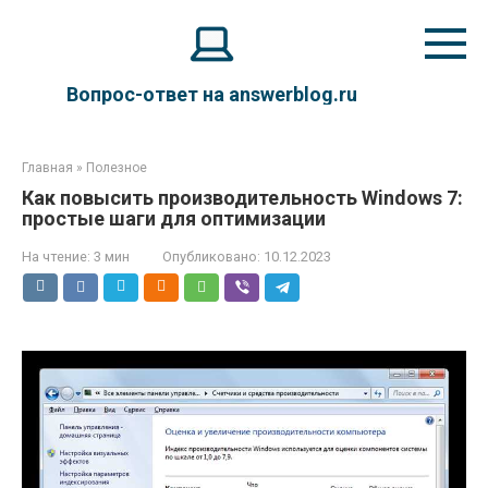
Перейти
к
контенту
Вопрос-ответ на answerblog.ru
Главная
»
Полезное
Как повысить производительность Windows 7:
простые шаги для оптимизации
На чтение:
3 мин
Опубликовано:
10.12.2023