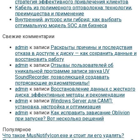
стратегия эффективного привлечения клиентов
Кабель из полимерного оптоволокна: технологии,
преимущества и применение
Внутренний, аутсорс или гибрид: как выбрать
оптимальную модель SOC для бизнеса
Свежие комментарии
admin
к записи
Раскрыты причины и последствия
отказа в доступе к диску — как сохранить данные и
восстановить работу
admin
к записи
Отзывы пользователей об
уникальной программе записи звука UV
SoundRecorder, позволяющей создавать
потрясающие аудиоматериалы!
admin
к записи
Восстановление данных с жесткого
диска: эффективные методы и рекомендации
admin
к записи
Windows Server для САМП:
установка, настройка и оптимизация
admin
к записи
Как исправить зависание Oblivion
при запуске? Вот несколько решений
Популярное
Что такое MusNotifyIcon.exe и стоит ли его удалять?