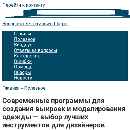
Перейти к контенту
Вопрос-ответ на answerblog.ru
Главная
Полезное
Виндоус
Ответы на вопросы
Как сделать
Ошибки
Помощь
Обзоры
Новости
Главная
»
Полезное
Современные программы для
создания выкроек и моделирования
одежды — выбор лучших
инструментов для дизайнеров