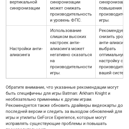
вертикальной
синхронизации
синхронизаци
синхронизации
может снижать
повышения
производительность
производител
и уровень ФПС.
игры.
Использование
Рекомендуетс
слишком высоких
снизить урове
настроек анти-
анти-алиасинг
Настройки анти-
алиасинга может
выбрать
алиасинга
негативно сказаться
оптимальную
на
настройку с у
производительности
производител
игры.
вашей системы
Обратите внимание, что указанные рекомендации могут
быть специфичны для игры Batman: Arkham Knight и
необязательно применимы к другим играм.
Рекомендуется также обновить драйверы видеокарты до
последней версии и следить за выходом обновлений для
игры и утилиты GeForce Experience, которые могут
исправлять существующие проблемы и повышать