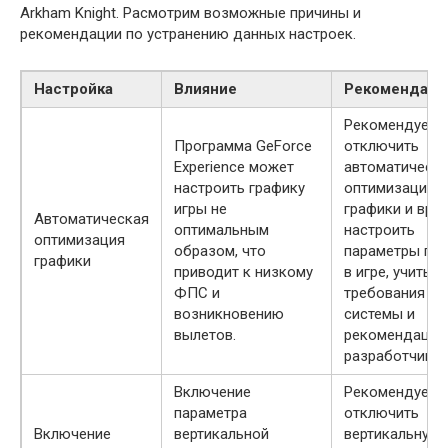
Arkham Knight. Расмотрим возможные причины и
рекомендации по устранению данных настроек.
Настройка
Влияние
Рекомендаци
Рекомендуетс
Программа GeForce
отключить
Experience может
автоматическ
настроить графику
оптимизацию
игры не
графики и вру
Автоматическая
оптимальным
настроить
оптимизация
образом, что
параметры гр
графики
приводит к низкому
в игре, учитыв
ФПС и
требования ва
возникновению
системы и
вылетов.
рекомендации
разработчиков
Включение
Рекомендуетс
параметра
отключить
Включение
вертикальной
вертикальную