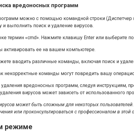
оиска вредоносных программ
рограмм можно с помощью командной строки (Диспетчер 
у и выполнить поиск и удаление вирусов.
оке термин «cmd». Нажмите клавишу Enter или выберите п
бы активировать ее на вашем компьютере.
ожете вводить различные команды, включая поиск и удале
ак некорректные команды могут повредить вашу операцио
 удаления вредоносных программ, следуя инструкциям, п
удаления вирусов может зависеть от использованного про
вирусов может быть сложным для некоторых пользователей.
чения или проконсультироваться с профессионалом в этой 
ом режиме