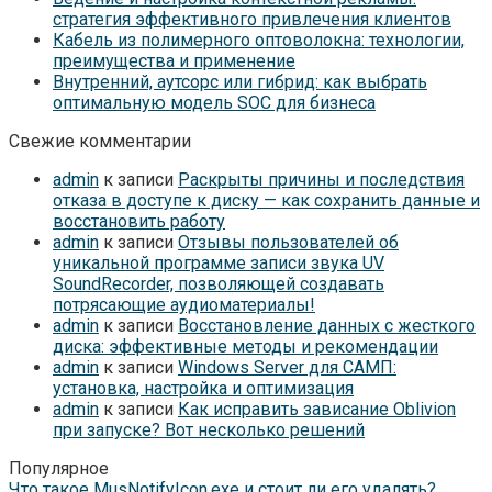
стратегия эффективного привлечения клиентов
Кабель из полимерного оптоволокна: технологии,
преимущества и применение
Внутренний, аутсорс или гибрид: как выбрать
оптимальную модель SOC для бизнеса
Свежие комментарии
admin
к записи
Раскрыты причины и последствия
отказа в доступе к диску — как сохранить данные и
восстановить работу
admin
к записи
Отзывы пользователей об
уникальной программе записи звука UV
SoundRecorder, позволяющей создавать
потрясающие аудиоматериалы!
admin
к записи
Восстановление данных с жесткого
диска: эффективные методы и рекомендации
admin
к записи
Windows Server для САМП:
установка, настройка и оптимизация
admin
к записи
Как исправить зависание Oblivion
при запуске? Вот несколько решений
Популярное
Что такое MusNotifyIcon.exe и стоит ли его удалять?