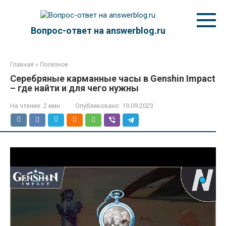
Перейти
к
контенту
Вопрос-ответ на answerblog.ru
Главная
»
Полезное
Серебряные карманные часы в Genshin Impact
– где найти и для чего нужны
На чтение:
2 мин
Опубликовано:
19.09.2023