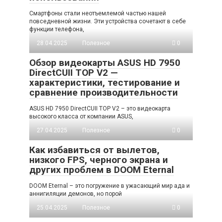
Смартфоны стали неотъемлемой частью нашей
повседневной жизни. Эти устройства сочетают в себе
функции телефона,
28.04.2025
Полезное
0
Обзор видеокарты ASUS HD 7950
DirectCUII TOP V2 —
характеристики, тестирование и
сравнение производительности
ASUS HD 7950 DirectCUII TOP V2 – это видеокарта
высокого класса от компании ASUS,
27.04.2025
Полезное
0
Как избавиться от вылетов,
низкого FPS, черного экрана и
других проблем в DOOM Eternal
DOOM Eternal – это погружение в ужасающий мир ада и
аннигиляции демонов, но порой
25.04.2025
Полезное
0