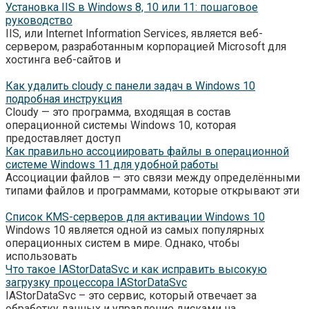
Установка IIS в Windows 8, 10 или 11: пошаговое
руководство
IIS, или Internet Information Services, является веб-
сервером, разработанным корпорацией Microsoft для
хостинга веб-сайтов и
Как удалить cloudy с панели задач в Windows 10
подробная инструкция
Cloudy — это программа, входящая в состав
операционной системы Windows 10, которая
предоставляет доступ
Как правильно ассоциировать файлы в операционной
системе Windows 11 для удобной работы
Ассоциации файлов — это связи между определёнными
типами файлов и программами, которые открывают эти
Список KMS-серверов для активации Windows 10
Windows 10 является одной из самых популярных
операционных систем в мире. Однако, чтобы
использовать
Что такое IAStorDataSvc и как исправить высокую
загрузку процессора IAStorDataSvc
IAStorDataSvc – это сервис, который отвечает за
обработку данных и управление дисками на