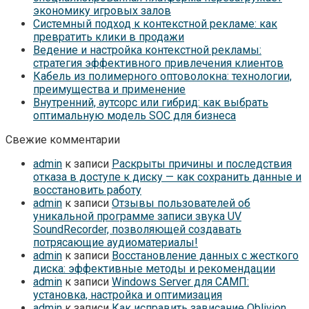
экономику игровых залов
Системный подход к контекстной рекламе: как
превратить клики в продажи
Ведение и настройка контекстной рекламы:
стратегия эффективного привлечения клиентов
Кабель из полимерного оптоволокна: технологии,
преимущества и применение
Внутренний, аутсорс или гибрид: как выбрать
оптимальную модель SOC для бизнеса
Свежие комментарии
admin
к записи
Раскрыты причины и последствия
отказа в доступе к диску — как сохранить данные и
восстановить работу
admin
к записи
Отзывы пользователей об
уникальной программе записи звука UV
SoundRecorder, позволяющей создавать
потрясающие аудиоматериалы!
admin
к записи
Восстановление данных с жесткого
диска: эффективные методы и рекомендации
admin
к записи
Windows Server для САМП:
установка, настройка и оптимизация
admin
к записи
Как исправить зависание Oblivion