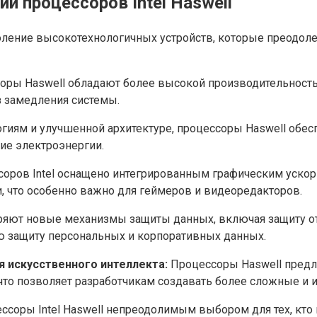
и процессоров Intel Haswell
коление высокотехнологичных устройств, которые преодо
ры Haswell обладают более высокой производительностью
 замедления системы.
иям и улучшенной архитектуре, процессоры Haswell обес
ие электроэнергии.
оров Intel оснащено интегрированным графическим ускор
, что особенно важно для геймеров и видеоредакторов.
ряют новые механизмы защиты данных, включая защиту о
ю защиту персональных и корпоративных данных.
 искусственного интеллекта:
Процессоры Haswell предл
что позволяет разработчикам создавать более сложные и 
ссоры Intel Haswell непреодолимым выбором для тех, кто