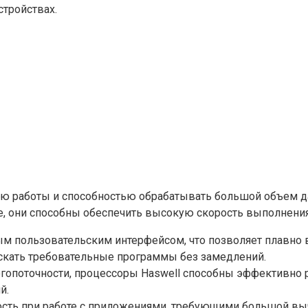
тройствах.
ю работы и способностью обрабатывать большой объем д
, они способны обеспечить высокую скорость выполнения
м пользовательским интерфейсом, что позволяет плавно
скать требовательные программы без замедлений.
опоточности, процессоры Haswell способны эффективно р
й.
сть при работе с приложениями, требующими большой выч