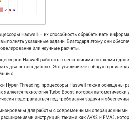
процессоры Haswell, – их способность обрабатывать инфор
о выполнять указанные задачи. Благодаря этому они обес
моделирование или научные расчеты.
ссоров Haswell работать с несколькими потоками однов
ать два потока данных. Это увеличивает общую производ
анных.
ки Hyper-Threading, процессоры Haswell также оснащены 
 является технология Turbo Boost, которая автоматически
ически подстраиваться под требования задачи и обеспечи
тимизированы для работы с современными операционными с
 расширениями инструкций, такими как AVX2 и FMA3, кот