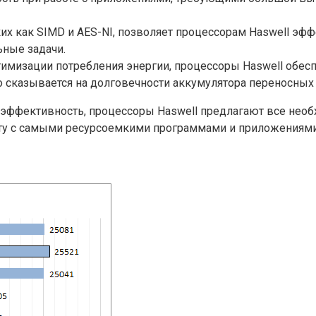
ких как SIMD и AES-NI, позволяет процессорам Haswell э
ные задачи.
имизации потребления энергии, процессоры Haswell обес
сказывается на долговечности аккумулятора переносных 
 эффективность, процессоры Haswell предлагают все не
ту с самыми ресурсоемкими программами и приложениями