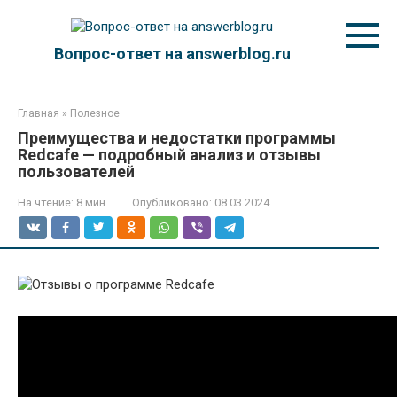
Перейти
к
контенту
Вопрос-ответ на answerblog.ru
Главная
»
Полезное
Преимущества и недостатки программы
Redcafe — подробный анализ и отзывы
пользователей
На чтение:
8 мин
Опубликовано:
08.03.2024