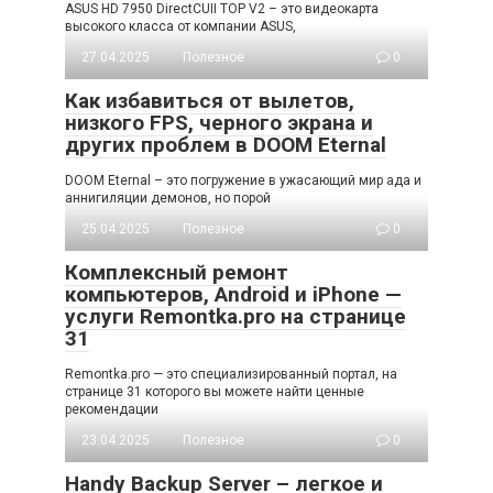
ASUS HD 7950 DirectCUII TOP V2 – это видеокарта
высокого класса от компании ASUS,
27.04.2025
Полезное
0
Как избавиться от вылетов,
низкого FPS, черного экрана и
других проблем в DOOM Eternal
DOOM Eternal – это погружение в ужасающий мир ада и
аннигиляции демонов, но порой
25.04.2025
Полезное
0
Комплексный ремонт
компьютеров, Android и iPhone —
услуги Remontka.pro на странице
31
Remontka.pro — это специализированный портал, на
странице 31 которого вы можете найти ценные
рекомендации
23.04.2025
Полезное
0
Handy Backup Server – легкое и