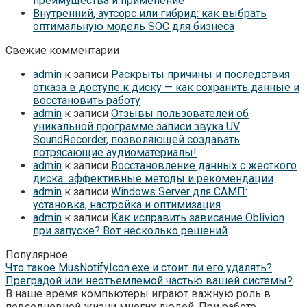
преимущества и применение
Внутренний, аутсорс или гибрид: как выбрать
оптимальную модель SOC для бизнеса
Свежие комментарии
admin
к записи
Раскрыты причины и последствия
отказа в доступе к диску — как сохранить данные и
восстановить работу
admin
к записи
Отзывы пользователей об
уникальной программе записи звука UV
SoundRecorder, позволяющей создавать
потрясающие аудиоматериалы!
admin
к записи
Восстановление данных с жесткого
диска: эффективные методы и рекомендации
admin
к записи
Windows Server для САМП:
установка, настройка и оптимизация
admin
к записи
Как исправить зависание Oblivion
при запуске? Вот несколько решений
Популярное
Что такое MusNotifyIcon.exe и стоит ли его удалять?
Преградой или неотъемлемой частью вашей системы?
В наше время компьютеры играют важную роль в
повседневной жизни многих людей. При работе