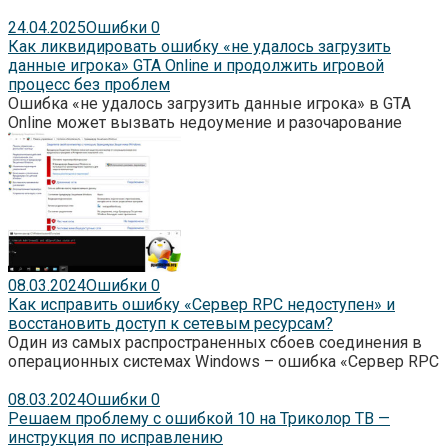
24.04.2025
Ошибки
0
Как ликвидировать ошибку «не удалось загрузить
данные игрока» GTA Online и продолжить игровой
процесс без проблем
Ошибка «не удалось загрузить данные игрока» в GTA
Online может вызвать недоумение и разочарование
08.03.2024
Ошибки
0
Как исправить ошибку «Сервер RPC недоступен» и
восстановить доступ к сетевым ресурсам?
Один из самых распространенных сбоев соединения в
операционных системах Windows – ошибка «Сервер RPC
08.03.2024
Ошибки
0
Решаем проблему с ошибкой 10 на Триколор ТВ —
инструкция по исправлению