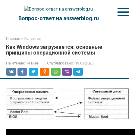
Перейти
к
контенту
Вопрос-ответ на answerblog.ru
Главная
»
Полезное
Как Windows загружается: основные
принципы операционной системы
На чтение:
14 мин
Опубликовано:
19.09.2023