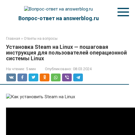
Перейти
к
контенту
Вопрос-ответ на answerblog.ru
Главная
»
Ответы на вопросы
Установка Steam на Linux — пошаговая
инструкция для пользователей операционной
системы Linux
На чтение:
5 мин
Опубликовано:
08.03.2024