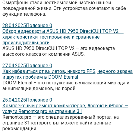
Смартфоны стали неотъемлемой частью нашей
повседневной жизни. Эти устройства сочетают в себе
функции телефона,
28.04.2025
Полезное
0
Обзор видеокарты ASUS HD 7950 DirectCUII TOP V2 —
характеристики, тестирование и сравнение
производительности
ASUS HD 7950 DirectCUII TOP V2 – это видеокарта
высокого класса от компании ASUS,
27.04.2025
Полезное
0
Как избавиться от вылетов, низкого FPS, черного экрана
и других проблем в DOOM Eternal
DOOM Eternal – это погружение в ужасающий мир ада и
аннигиляции демонов, но порой
25.04.2025
Полезное
0
Комплексный ремонт компьютеров, Android и iPhone —
услуги Remontka.pro на странице 31
Remontka.pro — это специализированный портал, на
странице 31 которого вы можете найти ценные
рекомендации