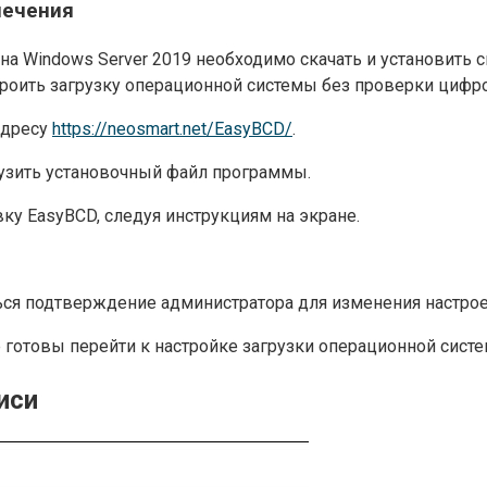
печения
а Windows Server 2019 необходимо скачать и установить
оить загрузку операционной системы без проверки цифро
адресу
https://neosmart.net/EasyBCD/
.
рузить установочный файл программы.
ку EasyBCD, следуя инструкциям на экране.
ся подтверждение администратора для изменения настрое
те готовы перейти к настройке загрузки операционной сис
иси