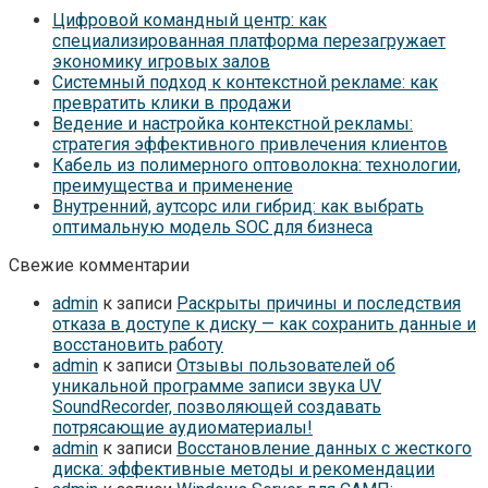
Цифровой командный центр: как
специализированная платформа перезагружает
экономику игровых залов
Системный подход к контекстной рекламе: как
превратить клики в продажи
Ведение и настройка контекстной рекламы:
стратегия эффективного привлечения клиентов
Кабель из полимерного оптоволокна: технологии,
преимущества и применение
Внутренний, аутсорс или гибрид: как выбрать
оптимальную модель SOC для бизнеса
Свежие комментарии
admin
к записи
Раскрыты причины и последствия
отказа в доступе к диску — как сохранить данные и
восстановить работу
admin
к записи
Отзывы пользователей об
уникальной программе записи звука UV
SoundRecorder, позволяющей создавать
потрясающие аудиоматериалы!
admin
к записи
Восстановление данных с жесткого
диска: эффективные методы и рекомендации