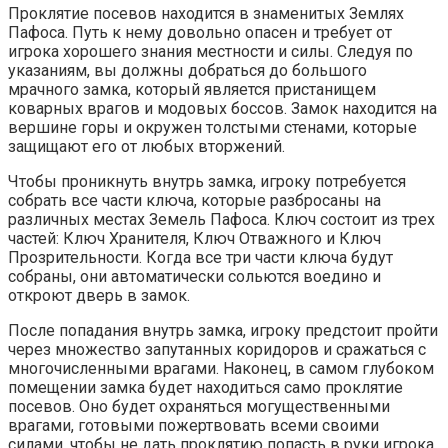
Проклятие посевов находится в знаменитых Землях
Пафоса. Путь к нему довольно опасен и требует от
игрока хорошего знания местности и силы. Следуя по
указаниям, вы должны добраться до большого
мрачного замка, который является пристанищем
коварных врагов и модовых боссов. Замок находится на
вершине горы и окружен толстыми стенами, которые
защищают его от любых вторжений.
Чтобы проникнуть внутрь замка, игроку потребуется
собрать все части ключа, которые разбросаны на
различных местах Земель Пафоса. Ключ состоит из трех
частей: Ключ Хранителя, Ключ Отважного и Ключ
Прозрительности. Когда все три части ключа будут
собраны, они автоматически сольются воедино и
откроют дверь в замок.
После попадания внутрь замка, игроку предстоит пройти
через множество запутанных коридоров и сражаться с
многочисленными врагами. Наконец, в самом глубоком
помещении замка будет находиться само проклятие
посевов. Оно будет охраняться могущественными
врагами, готовыми пожертвовать всеми своими
силами, чтобы не дать проклятию попасть в руки игрока.