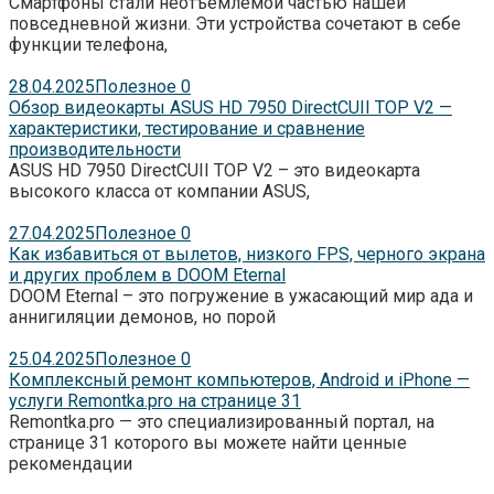
Смартфоны стали неотъемлемой частью нашей
повседневной жизни. Эти устройства сочетают в себе
функции телефона,
28.04.2025
Полезное
0
Обзор видеокарты ASUS HD 7950 DirectCUII TOP V2 —
характеристики, тестирование и сравнение
производительности
ASUS HD 7950 DirectCUII TOP V2 – это видеокарта
высокого класса от компании ASUS,
27.04.2025
Полезное
0
Как избавиться от вылетов, низкого FPS, черного экрана
и других проблем в DOOM Eternal
DOOM Eternal – это погружение в ужасающий мир ада и
аннигиляции демонов, но порой
25.04.2025
Полезное
0
Комплексный ремонт компьютеров, Android и iPhone —
услуги Remontka.pro на странице 31
Remontka.pro — это специализированный портал, на
странице 31 которого вы можете найти ценные
рекомендации