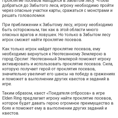
Проклятие посевов находится в Забытом лесу. Чтобы
добраться до Забытого леса, игроку необходимо пройти
через опасные участки карты, сражаться с монстрами и
решать головоломки.
При приближении к Забытому лесу, игроку необходимо
быть осторожным, так как в этой области много
опасных врагов и ловушек. Но только в Забытом лесу
игрок сможет найти проклятие посевов.
Как только игрок найдет проклятие посевов, ему
необходимо вернуться к Неотесанному Землерою в
город Орслиг. Неотесанный Землерой поможет игроку
активировать и использовать проклятие посевов. Сила,
которую получает герой от проклятия посевов,
значительно увеличит его шансы на победу в сражениях
и поможет в выполнении других квестов и заданий в
игре.
Таким образом, квест «Поедателя отбросов» в игре
Elden Ring предлагает игроку найти проклятие посевов,
которое будет давать герою огромное преимущество в
боях и поможет ему в выполнении других заданий и
квестов.