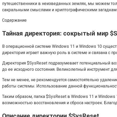
путешественники в неизведанных землях, мы можем толь
сакральными смыслами и криптографическими загадкам
Содержание
Тайная директория: сокрытый мир $S
В операционной системе Windows 11 и Windows 10 сущест
директория играет важную роль в системе и связана с п
Директория $SysReset подразумевает потенциальный воз
до ее исходного состояния. Великолепный инструмент дл
Тем не менее, не рекомендуется самостоятельно удален
работы системы. Использование данной функциональност
Таким образом, папка $SysReset в Windows 11 и Window
возможностью восстановления и сброса настроек. Благо
Описание директории $SysReset