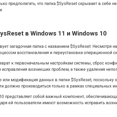
ко предполагать, что папка $SysReset скрывает в себе 
и.
ysReset в Windows 11 и Windows 10
вует загадочная папка с названием $SysReset. Несмотря н
роцессом восстановления и переустановки операционной с
врат к первоначальным настройкам системы, сброс конфи
я исправления возникших проблем, а также удаления непо
ие или модификация данных в папке $SysReset, поскольку
и должно производиться только в рамках специальных и
s 10 представляет собой важный компонент, обеспечивающ
даря ей пользователи имеют возможность исправить возни