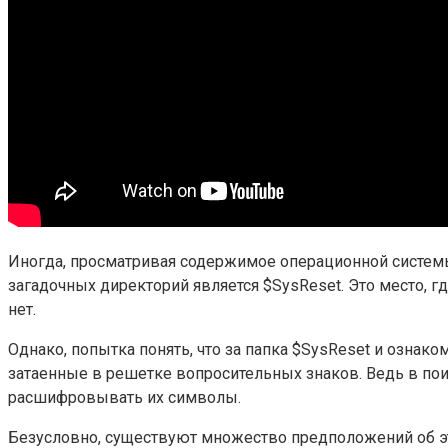
Иногда, просматривая содержимое операционной системы,
загадочных директорий является $SysReset. Это место, 
нет.
Однако, попытка понять, что за папка $SysReset и ознак
затаенные в решетке вопросительных знаков. Ведь в пои
расшифровывать их символы.
Безусловно, существуют множество предположений об э