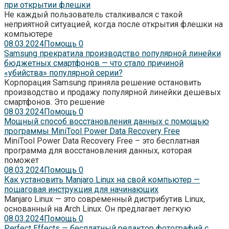
при открытии флешки
Не каждый пользователь сталкивался с такой
неприятной ситуацией, когда после открытия флешки на
компьютере
08.03.2024
Помощь
0
Samsung прекратила производство популярной линейки
бюджетных смартфонов — что стало причиной
«убийства» популярной серии?
Корпорация Samsung приняла решение остановить
производство и продажу популярной линейки дешевых
смартфонов. Это решение
08.03.2024
Помощь
0
Мощный способ восстановления данных с помощью
программы MiniTool Power Data Recovery Free
MiniTool Power Data Recovery Free – это бесплатная
программа для восстановления данных, которая
поможет
08.03.2024
Помощь
0
Как установить Manjaro Linux на свой компьютер —
пошаговая инструкция для начинающих
Manjaro Linux — это современный дистрибутив Linux,
основанный на Arch Linux. Он предлагает легкую
08.03.2024
Помощь
0
Perfect Effects — бесплатный редактор фотографий с