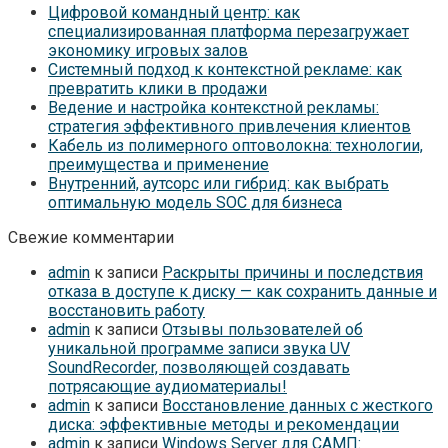
Цифровой командный центр: как
специализированная платформа перезагружает
экономику игровых залов
Системный подход к контекстной рекламе: как
превратить клики в продажи
Ведение и настройка контекстной рекламы:
стратегия эффективного привлечения клиентов
Кабель из полимерного оптоволокна: технологии,
преимущества и применение
Внутренний, аутсорс или гибрид: как выбрать
оптимальную модель SOC для бизнеса
Свежие комментарии
admin
к записи
Раскрыты причины и последствия
отказа в доступе к диску — как сохранить данные и
восстановить работу
admin
к записи
Отзывы пользователей об
уникальной программе записи звука UV
SoundRecorder, позволяющей создавать
потрясающие аудиоматериалы!
admin
к записи
Восстановление данных с жесткого
диска: эффективные методы и рекомендации
admin
к записи
Windows Server для САМП: