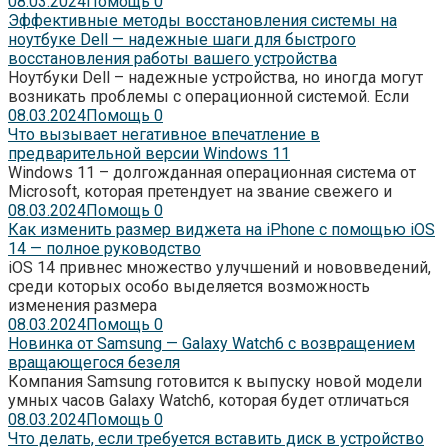
08.03.2024
Помощь
0
Эффективные методы восстановления системы на
ноутбуке Dell — надежные шаги для быстрого
восстановления работы вашего устройства
Ноутбуки Dell – надежные устройства, но иногда могут
возникать проблемы с операционной системой. Если
08.03.2024
Помощь
0
Что вызывает негативное впечатление в
предварительной версии Windows 11
Windows 11 – долгожданная операционная система от
Microsoft, которая претендует на звание свежего и
08.03.2024
Помощь
0
Как изменить размер виджета на iPhone с помощью iOS
14 — полное руководство
iOS 14 привнес множество улучшений и нововведений,
среди которых особо выделяется возможность
изменения размера
08.03.2024
Помощь
0
Новинка от Samsung — Galaxy Watch6 с возвращением
вращающегося безеля
Компания Samsung готовится к выпуску новой модели
умных часов Galaxy Watch6, которая будет отличаться
08.03.2024
Помощь
0
Что делать, если требуется вставить диск в устройство