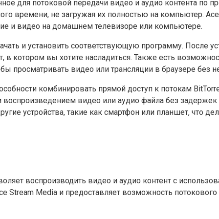
ное для потоковой передачи видео и аудио контента по пр
го времени, не загружая их полностью на компьютер. Ace
ние и видео на домашнем телевизоре или компьютере.
чать и установить соответствующую программу. После уст
, в котором вы хотите насладиться. Также есть возможнос
 чтобы просматривать видео или трансляции в браузере без 
собности комбинировать прямой доступ к потокам BitTorren
воспроизведением видео или аудио файла без задержек и
ругие устройства, такие как смартфон или планшет, что д
зволяет воспроизводить видео и аудио контент с использо
ce Stream Media и предоставляет возможность потокового