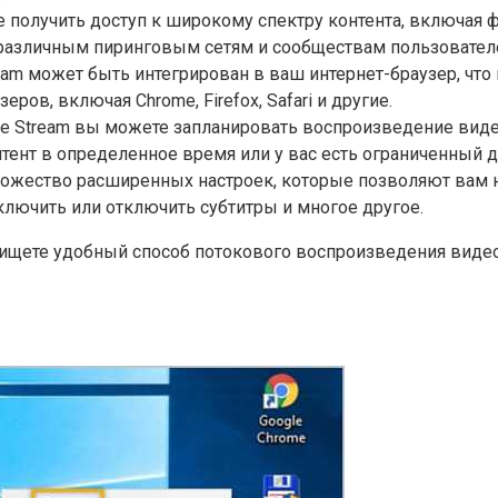
те получить доступ к широкому спектру контента, включая
к различным пиринговым сетям и сообществам пользовател
ream может быть интегрирован в ваш интернет-браузер, что
ов, включая Chrome, Firefox, Safari и другие.
Ace Stream вы можете запланировать воспроизведение вид
тент в определенное время или у вас есть ограниченный до
множество расширенных настроек, которые позволяют вам
ключить или отключить субтитры и многое другое.
ищете удобный способ потокового воспроизведения видео и