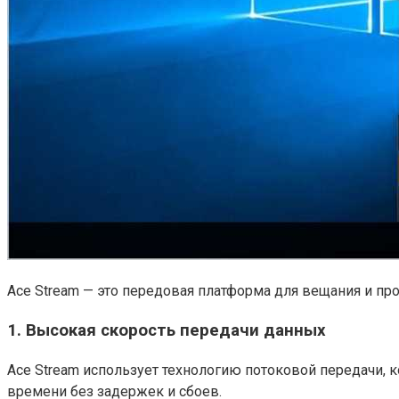
Ace Stream — это передовая платформа для вещания и пр
1. Высокая скорость передачи данных
Ace Stream использует технологию потоковой передачи,
времени без задержек и сбоев.