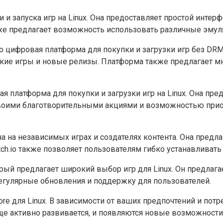
и и запуска игр на Linux. Она предоставляет простой инте
s также предлагает возможность использовать различные эму
о цифровая платформа для покупки и загрузки игр без DRM 
еские игры и новые релизы. Платформа также предлагает 
ая платформа для покупки и загрузки игр на Linux. Она пр
 своими благотворительными акциями и возможностью прио
ана на независимых играх и создателях контента. Она пре
ch.io также позволяет пользователям гибко устанавливать
орый предлагает широкий выбор игр для Linux. Он предлага
регулярные обновления и поддержку для пользователей.
re для Linux. В зависимости от ваших предпочтений и пот
 еще активно развивается, и появляются новые возможност