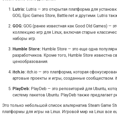
Lutris:
Lutris — это открытая платформа для установк
GOG, Epic Games Store, Battle.net и другими. Lutri
GOG:
GOG (ранее известная как Good Old Games) — эт
коллекцию игр для Linux, включая старые классич
наборы игр.
Humble Store:
Humble Store — это еще одна популярн
разработчиков. Кроме того, Humble Store известна
ценообразования.
itch.io:
itch.io — это платформа, которая сфокусиров
артовые проекты и игры, созданные сообществом. it
PlayDeb:
PlayDeb — это репозиторий для Ubuntu, кот
систему пакетов Ubuntu. PlayDeb также предлагает 
Это только небольшой список альтернатив Steam Game Sto
платформы для игры на Linux. Игровой мир на Linux все