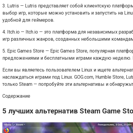
3. Lutris — Lutris представляет собой клиентскую платфо
выбор игр, которые можно установить и запустить на Linu
удобной для геймеров.
4. Itch.io — Itch.io — это платформа для независимых ра
игр различных жанров, созданных небольшими командами и
5. Epic Games Store — Epic Games Store, популярная плат
предложениями и бесплатными играми каждую неделю. По
Если вы являетесь пользователем Linux и ищете альтерна
наслаждаться играми под Linux. GOG.com, Humble Store, Lu
только Steam — попробуйте эти альтернативы и обнаруж
Содержание
5 лучших альтернатив Steam Game Sto