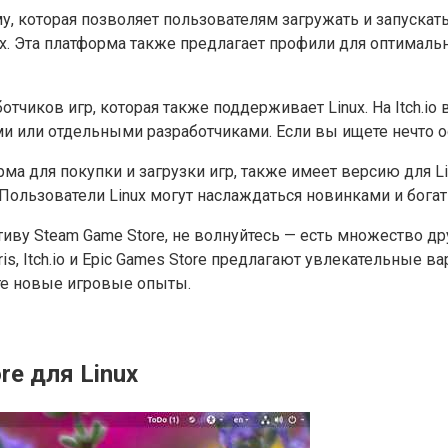
рму, которая позволяет пользователям загружать и запускат
x. Эта платформа также предлагает профили для оптимально
зработчиков игр, которая также поддерживает Linux. На Itc
ли отдельными разработчиками. Если вы ищете нечто особе
форма для покупки и загрузки игр, также имеет версию для
льзователи Linux могут наслаждаться новинками и богаты
тиву Steam Game Store, не волнуйтесь — есть множество д
tris, Itch.io и Epic Games Store предлагают увлекательные 
ьте новые игровые опыты.
re для Linux